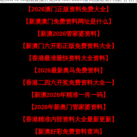
【2026澳门正版资料免费大全】
【新澳澳门免费资料网址是什么】
【新澳2026管家婆资料】
【新澳门六开彩正版免费资料大全】
【香港最准最快资料大全资料】
【2026最新奥马免费资料】
【香港二四六开奖免费资料大全一】
【新澳2026年精准一肖一码】
【2026年新奥门管家婆资料】
【香港精准内部资料大全最新更新】
【新澳好彩免费资料查询】