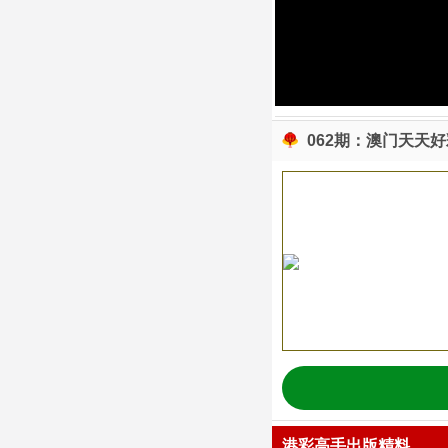
062期：澳门天天
港彩高手出版精料