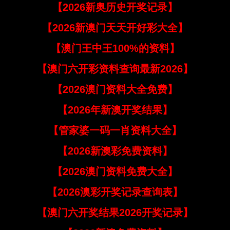
【2026新奥历史开奖记录】
【2026新澳门天天开好彩大全】
【澳门王中王100%的资料】
【澳门六开彩资料查询最新2026】
【2026澳门资料大全免费】
【2026年新澳开奖结果】
【管家婆一码一肖资料大全】
【2026新澳彩免费资料】
【2026澳门资料免费大全】
【2026澳彩开奖记录查询表】
【澳门六开奖结果2026开奖记录】