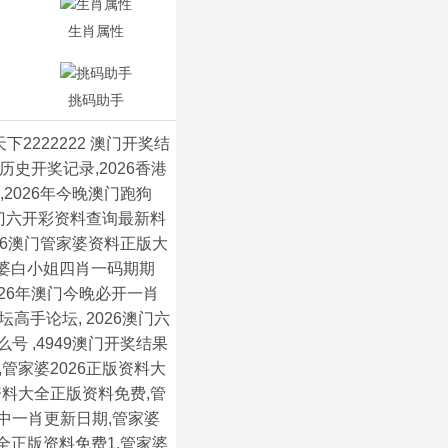
生肖属性
挑码助手
下2222222 澳门开奖结
港历史开奖记录,2026香港
,2026年今晚澳门跑狗
,澳门六开彩资料查询最新料
26澳门管家婆资料正版大
家婆白小姐四肖一码期期
026年澳门今晚必开一肖
高手论坛, 2026澳门六
号 ,4949澳门开奖结果
些,管家婆2026正版资料大
门资料大全正版资料免费,管
中一肖更新日期,管家婆
大全正版资料免费1,管家婆