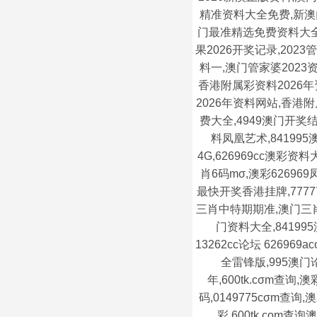
精准资料大全免费,新澳
门最准精选免费资料大全
果2026开奖记录,20
料一,澳门管家婆202
香港附属彩资料2026年
2026年资料网站,香港
费大全,4949澳门开奖结
料凤凰艺术,841995
4G,626969cc澳彩
肖6码mσ,澳彩626969
最快开奖香港挂牌,777
三肖中特期期准,澳门三肖
门资料大全,84199
13262cc论坛 62696
全雷锋版,995澳门论坛
年,600tk.cσm查询,
码,0149775cσm查询,
彩,600tk.com查