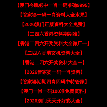
【澳门今晚必中一肖一码准确9995】
【管家婆一码一肖资料大全水果】
【2026澳门正版资料大全免费】
【二四六香港资料期期准】
【香港二四六开奖资料大全微厂一】
【二四六香港玄机资料大全】
【香港二四六开奖资料大全一】
【2026管家婆一码一肖资料】
【管家婆期期四肖四码中特管家】
【澳门一肖一码100准免费资料】
【2026澳门天天开好彩大全】