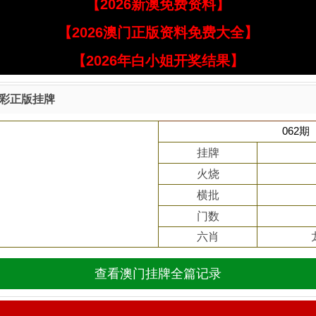
【2026新澳免费资料】
【2026澳门正版资料免费大全】
【2026年白小姐开奖结果】
好彩正版挂牌
062期
挂牌
火烧
横批
门数
六肖
查看澳门挂牌全篇记录