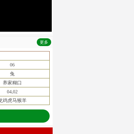
更多
06
兔
养家糊口
04,02
龙鸡虎马猴羊